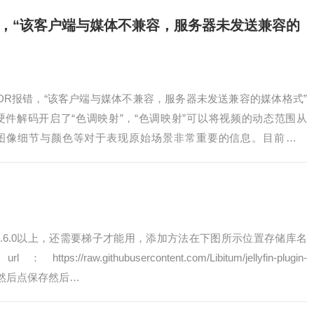
C HDR报错，“该客户端与媒体不兼容，服务器未发送兼容的
HEVC HDR报错，“该客户端与媒体不兼容，服务器未发送兼容的媒体格式”
：硬件解码开启了“色调映射”，“色调映射”可以将视频的动态范围从
保持图像细节与颜色等对于表现原始场景非常重要的信息。目前仅对
0.6.0以上，还需要梯子才能用，添加方法在下图所示位置存储库名
.githubusercontent.com/Libitum/jellyfin-plugin-
json，然后点保存然后…