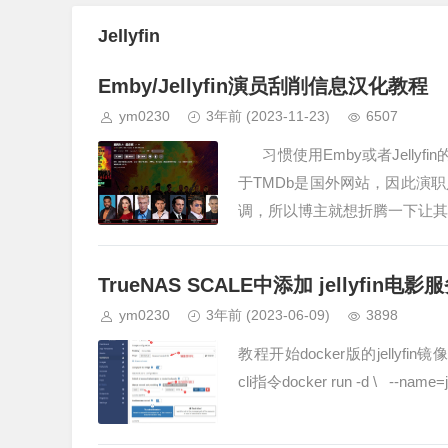
Jellyfin
Emby/Jellyfin演员刮削信息汉化教程
ym0230
3年前
(2023-11-23)
6507
习惯使用Emby或者Jellyf
于TMDb是国外网站，因此演
调，所以博主就想折腾一下让其
TrueNAS SCALE中添加 jellyfin
ym0230
3年前
(2023-06-09)
3898
教程开始docker版的jellyfin镜像地址是
cli指令docker run -d \ --name=je