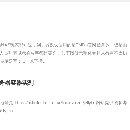
in的NAS玩家都知道，刮削器默认使用的是TMDb官网信息的，但是由
职人员列表显示的名字都是英文，如下图所示整体看起来有点不太协
显示汉字； 1、以下操…
电影服务器容器实列
 https://hub.docker.com/r/linuxserver/jellyfin网站提供的参考
llyfin \…